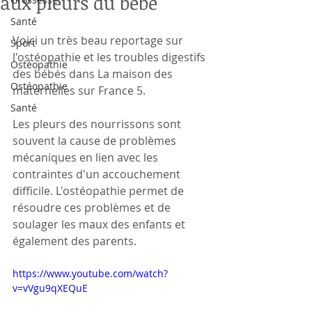
aux pleurs du bébé
Santé
Voici un très beau reportage sur 
Sport
l'ostéopathie et les troubles digestifs 
Ostéopathie
des bébés dans La maison des 
Ostéopathie
maternelles sur France 5.
Santé
Les pleurs des nourrissons sont 
souvent la cause de problèmes 
mécaniques en lien avec les 
contraintes d'un accouchement 
difficile. L'ostéopathie permet de 
résoudre ces problèmes et de 
soulager les maux des enfants et 
également des parents. 
https://www.youtube.com/watch?
v=vVgu9qXEQuE