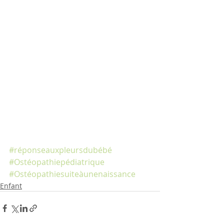
#réponseauxpleursdubébé
#Ostéopathiepédiatrique
#Ostéopathiesuiteàunenaissance
Enfant