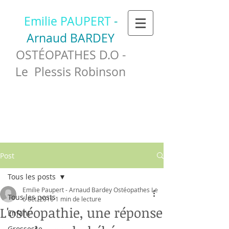
Emilie PAUPERT
-
Arnaud BARDEY
OSTÉOPATHES D.O -
Le Plessis Robinson
Post
Tous les posts
Emilie Paupert - Arnaud Bardey Ostéopathes Le
Tous les posts
6 oct. 2016
1 min de lecture
L'ostéopathie, une réponse
Enfant
Grossesse