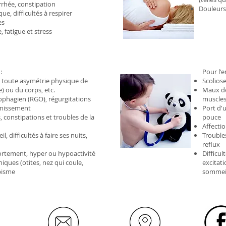
rhée, constipation
Douleurs
e, difficultés à respirer
es
 fatigue et stress
:
Pour l'e
ue toute asymétrie physique de
Scoliose
e) ou du corps, etc.
Maux de
phagien (RGO), régurgitations
muscles,
omissement
Port d'u
, constipations et troubles de la
pouce
Affecti
 difficultés à faire ses nuits,
Troubles
reflux
rtement, hyper ou hypoactivité
Difficul
ques (otites, nez qui coule,
excitat
abisme
sommei