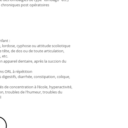
 chroniques post opératoires
nfant :
, lordose, cyphose ou attitude scoliotique
 tête, de dos ou de toute articulation,
 etc.
n appareil dentaire, après la succion du
ons ORL à répétition
 digestifs, diarrhée, constipation, colique,
tés de concentration à l'école, hyperactivité,
ion, troubles de l'humeur, troubles du
l