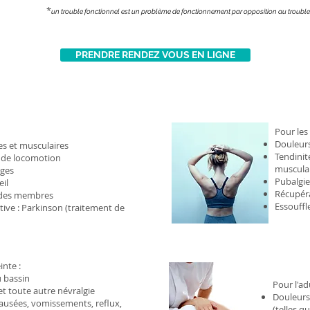
*
un trouble fonctionnel est un problème de fonctionnement par opposition au trouble o
PRENDRE RENDEZ VOUS EN LIGNE
Pour les 
Douleurs
es et musculaires
Tendinit
é de locomotion
muscula
iges
Pubalgie
il
Récupéra
des membres
Essouffl
ive : Parkinson (traitement de
nte :
 bassin
Pour l'adu
 et toute autre névralgie
Douleurs
 nausées, vomissements, reflux,
(telles q