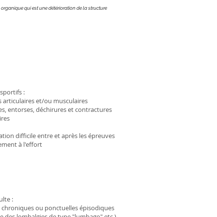
rganique qui est une détérioration de la structure
sportifs :
 articulaires et/ou musculaires
es, entorses, déchirures et contractures
ires
tion difficile entre et après les épreuves
ement à l'effort
lte :
 chroniques ou ponctuelles épisodiques
ue des lombalgies de type "lumbago" etc.)