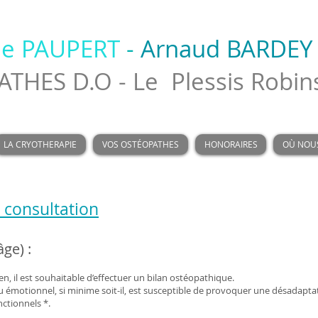
ie PAUPERT
-
Arnaud BARDEY
THES D.O - Le Plessis Robin
LA CRYOTHERAPIE
VOS OSTÉOPATHES
HONORAIRES
OÙ NOUS
 consultation
âge) :
n, il est souhaitable d’effectuer un bilan ostéopathique.
 émotionnel, si minime soit-il, est susceptible de provoquer une désadapt
nctionnels *.