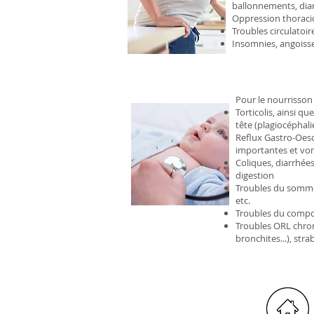
ballonnements, diar
Oppression thoraciqu
Troubles circulatoir
Insomnies, angoisse,
Pour le nourrisson 
Torticolis, ainsi q
tête (plagiocéphali
Reflux Gastro-Oeso
importantes et v
Coliques, diarrhées
digestion
Troubles du sommeil,
etc.
Troubles du compo
Troubles ORL chroni
bronchites...), str