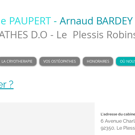
ie PAUPERT
-
Arnaud BARDEY
THES D.O - Le Plessis Robin
LA CRYOTHERAPIE
VOS OSTÉOPATHES
HONORAIRES
OÙ NOUS
r ?
L'adresse du cabine
6 Avenue Charl
92350, Le Ples