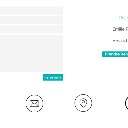
Pre
Emilie 
Arnaud 
Prendre Rend
Envoyer